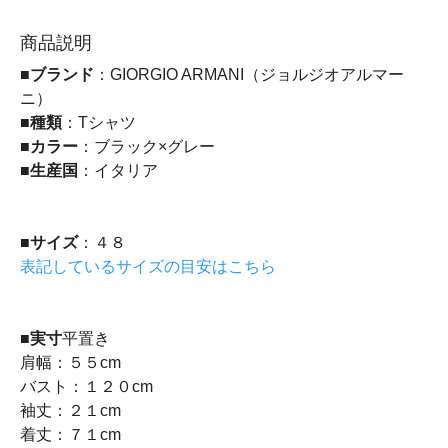
商品説明
■
ブランド
：GIORGIO ARMANI（ジョルジオアルマー
ニ）
■
種類
：Tシャツ
■
カラー
：ブラック×グレー
■
生産国
：イタリア
■
サイズ
：４８
表記しているサイズの目安はこちら
■
実寸
平置き
肩幅：５５cm
バスト：１２０cm
袖丈：２１cm
着丈：７１cm