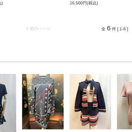
込)
16,500円(税込)
6
< 前のページ
全
件 [ 1-6 ]