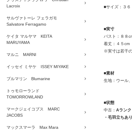
Lacroix
■サイズ：３６
サルヴァトーレ フェラガモ
Salvatore Ferragamo
■
実寸
バスト：８８c
ケイタ マルヤマ KEITA
MARUYAMA
着丈：４５cm
※実寸は若干
マルニ MARNI
イッセイ ミヤケ ISSEY MIYAKE
■
素材
ブルマリン Blumarine
生地：ウール
トゥモローランド
TOMORROWLAND
■
状態
マークジェイコブス MARC
中古：
Aランク
JACOBS
・毛羽立ちあ
マックスマーラ Max Mara