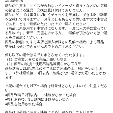
商品の性質上、サイズが合わないイメージと違う・などのお客様
の都合による返品・交換は受け付けておりません。
商品に関しては事前に細かくチェックを実施し、できる限り詳細
を記載しておりますが、見落としもあるかと思いますので中古品
であることをご理解いただいた上でご購入ください。
（商品は未使用でも中古品になります。一度は人の手に渡ってい
る品物です。新品・完璧を求める方、ご理解が頂けない方はご購
入をご遠慮ください。）
商品の状態に対する当店と購入者様との見解の相違による返品・
交換はお受けできませんので予めご了承ください。
但し以下の場合は返品対象とさせていただきます。
（1）ご注文と異なる商品が届いた場合
（2）商品の破損・使用不能品等明らかな不良品
商品到着日2日以内に必ず当店にご連絡の上、対応をいたしま
す。（弊社返答後、3日以内に連絡がない場合は対応いたしかね
ます）
上記の場合でも以下の場合は対象外となりますのでご注意くださ
い。
●商品到着日2日以内にご連絡がなかった場合
●弊社返答後、3日以内に連絡がない場合
●商品を使用された場合
商品は出荷前に写真・映像による記録を残しております。