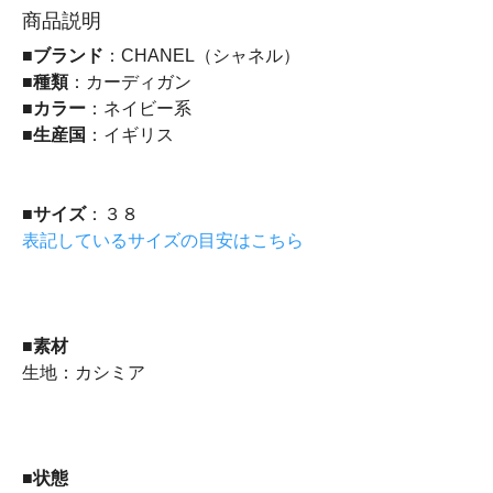
商品説明
■
ブランド
：CHANEL（シャネル）
■
種類
：カーディガン
■
カラー
：ネイビー系
■
生産国
：イギリス
■
サイズ
：３８
表記しているサイズの目安はこちら
■
素材
生地：カシミア
■
状態