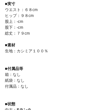
■
実寸
ウエスト：６８cm
ヒップ：９８cm
股上：-cm
股下：-cm
総丈：７９cm
■
素材
生地：カシミア１００％
■
付属品等
箱：なし
紙袋：なし
付属品：なし
■
状態
中古：
Sランク