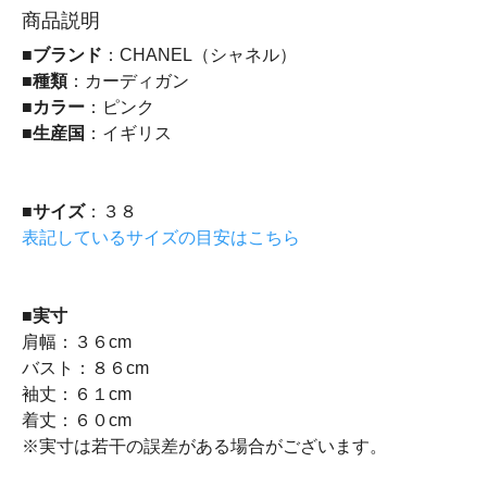
商品説明
■
ブランド
：CHANEL（シャネル）
■
種類
：カーディガン
■
カラー
：ピンク
■
生産国
：イギリス
■
サイズ
：３８
表記しているサイズの目安はこちら
■
実寸
肩幅：３６cm
バスト：８６cm
袖丈：６１cm
着丈：６０cm
※実寸は若干の誤差がある場合がございます。